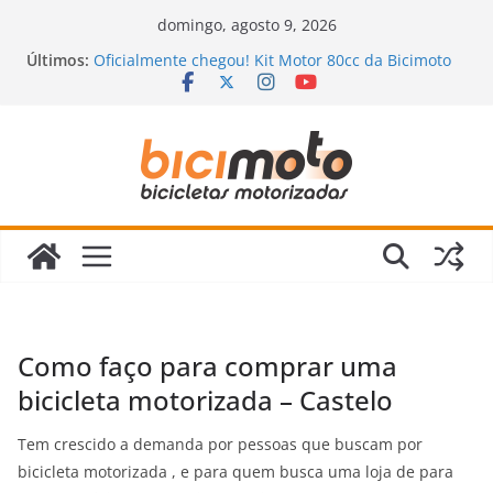
Pular
domingo, agosto 9, 2026
para
Últimos:
Oficialmente chegou! Kit Motor 80cc da Bicimoto
o
2023
Novidades chegando na Bicimoto: nossas novas
conteúdo
bicicletas motorizadas!
Bicimoto na Chuva? Dicas para andar com
segurança
Bicicleta Motorizada: Vale a Pena Mesmo?
Descubra a Verdade Que Ninguém Te Conta!
Revisão da Bicicleta Motorizada 2 Tempos:
Quando Fazer e Quais Itens Verificar?
Como faço para comprar uma
bicicleta motorizada – Castelo
Tem crescido a demanda por pessoas que buscam por
bicicleta motorizada , e para quem busca uma loja de para