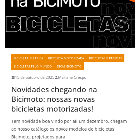
BICICLETA ELÉTRICA
BICICLETA MOTORIZADA
BICICLETAS E PESSOAS
BICICLETAS PELO MUNDO
DICAS BICIMOTO
15 de outubro de 2025
Mariane Crespo
Novidades chegando na
Bicimoto: nossas novas
bicicletas motorizadas!
Tem novidade boa vindo por aí! Em dezembro, chegam
ao nosso catálogo os novos modelos de bicicletas
Bicimoto, projetados para