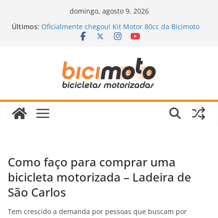
Pular
domingo, agosto 9, 2026
para
Últimos:
Oficialmente chegou! Kit Motor 80cc da Bicimoto
o
2023
Novidades chegando na Bicimoto: nossas novas
conteúdo
bicicletas motorizadas!
Bicimoto na Chuva? Dicas para andar com
segurança
Bicicleta Motorizada: Vale a Pena Mesmo?
Descubra a Verdade Que Ninguém Te Conta!
Revisão da Bicicleta Motorizada 2 Tempos:
Quando Fazer e Quais Itens Verificar?
Como faço para comprar uma
bicicleta motorizada – Ladeira de
São Carlos
Tem crescido a demanda por pessoas que buscam por