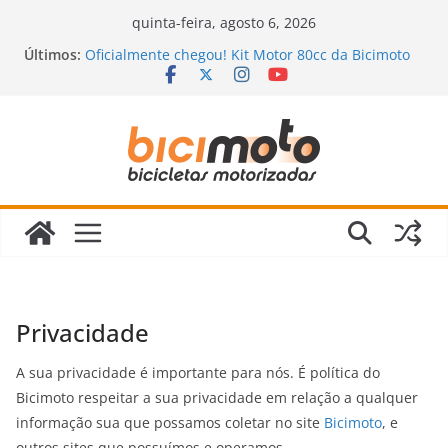
Pular
quinta-feira, agosto 6, 2026
para
Últimos:
Oficialmente chegou! Kit Motor 80cc da Bicimoto
o
2023
Novidades chegando na Bicimoto: nossas novas
conteúdo
bicicletas motorizadas!
Bicimoto na Chuva? Dicas para andar com
segurança
Bicicleta Motorizada: Vale a Pena Mesmo?
Descubra a Verdade Que Ninguém Te Conta!
Revisão da Bicicleta Motorizada 2 Tempos:
Quando Fazer e Quais Itens Verificar?
Privacidade
A sua privacidade é importante para nós. É política do
Bicimoto respeitar a sua privacidade em relação a qualquer
informação sua que possamos coletar no site
Bicimoto
, e
outros sites que possuímos e operamos.