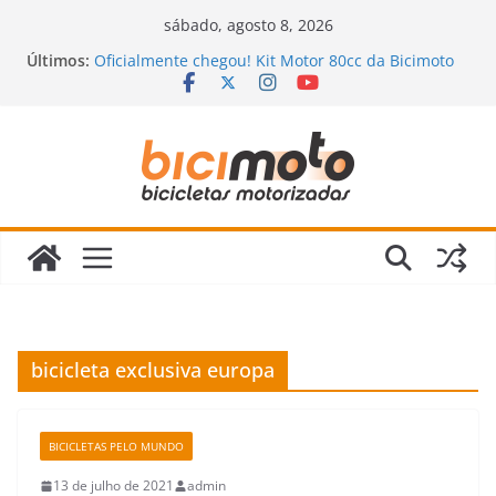
Pular
sábado, agosto 8, 2026
para
Últimos:
Oficialmente chegou! Kit Motor 80cc da Bicimoto
o
2023
Novidades chegando na Bicimoto: nossas novas
conteúdo
bicicletas motorizadas!
Bicimoto na Chuva? Dicas para andar com
segurança
Bicicleta Motorizada: Vale a Pena Mesmo?
Descubra a Verdade Que Ninguém Te Conta!
Revisão da Bicicleta Motorizada 2 Tempos:
Quando Fazer e Quais Itens Verificar?
bicicleta exclusiva europa
BICICLETAS PELO MUNDO
13 de julho de 2021
admin