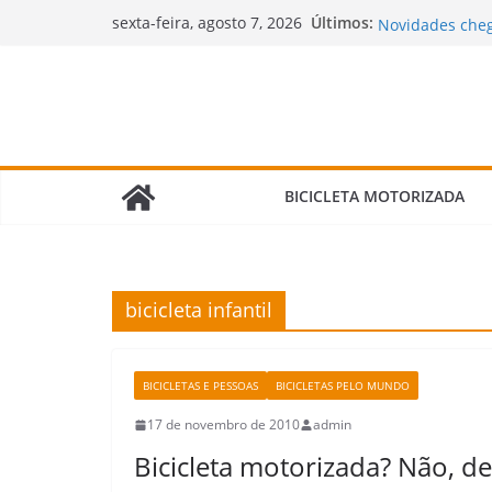
Pular
Oficialmente c
Últimos:
sexta-feira, agosto 7, 2026
Novidades cheg
para
motorizadas!
o
🌧️ Bicimoto na
Bicicleta Moto
conteúdo
Verdade Que N
🛠️ Revisão da
Fazer e Quais It
BICICLETA MOTORIZADA
bicicleta infantil
BICICLETAS E PESSOAS
BICICLETAS PELO MUNDO
17 de novembro de 2010
admin
Bicicleta motorizada? Não, de