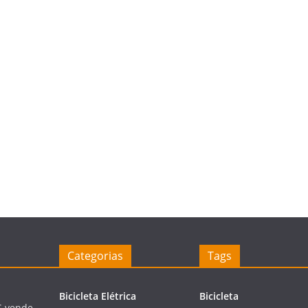
Categorias
Tags
Bicicleta Elétrica
Bicicleta
S vende