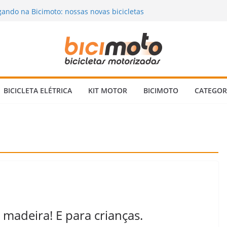
hegou! Kit Motor 80cc da Bicimoto 2023
ando na Bicimoto: nossas novas bicicletas
 Chuva? Dicas para andar com segurança 🌧️
rizada: Vale a Pena Mesmo? Descubra a
inguém Te Conta!
 Bicicleta Motorizada 2 Tempos: Quando
ens Verificar?
BICICLETA ELÉTRICA
KIT MOTOR
BICIMOTO
CATEGOR
 madeira! E para crianças.