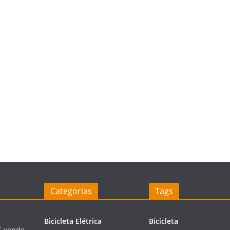
Categorias
Tags
Bicicleta Elétrica
Bicicleta
S vende