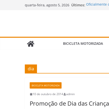
Pular
Últimos:
Oficialmente 
quarta-feira, agosto 5, 2026
para
Novidades che
motorizadas!
o
🌧️ Bicimoto 
conteúdo
Bicicleta Mot
Verdade Que 
🛠️ Revisão d
Fazer e Quais 
BICICLETA MOTORIZADA
dia
BICICLETA MOTORIZADA
10 de outubro de 2014
admin
Promoção de Dia das Criança