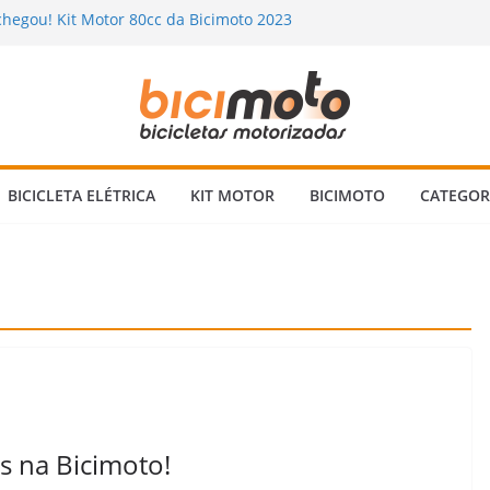
chegou! Kit Motor 80cc da Bicimoto 2023
gando na Bicimoto: nossas novas bicicletas
na Chuva? Dicas para andar com segurança 🌧️
orizada: Vale a Pena Mesmo? Descubra a
Ninguém Te Conta!
a Bicicleta Motorizada 2 Tempos: Quando
Itens Verificar?
BICICLETA ELÉTRICA
KIT MOTOR
BICIMOTO
CATEGOR
s na Bicimoto!