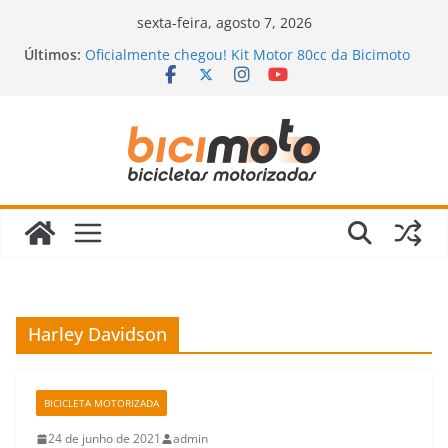
Pular
sexta-feira, agosto 7, 2026
para
Últimos:
Oficialmente chegou! Kit Motor 80cc da Bicimoto
o
2023
Novidades chegando na Bicimoto: nossas novas
conteúdo
bicicletas motorizadas!
Bicimoto na Chuva? Dicas para andar com
segurança
Bicicleta Motorizada: Vale a Pena Mesmo?
Descubra a Verdade Que Ninguém Te Conta!
Revisão da Bicicleta Motorizada 2 Tempos:
Quando Fazer e Quais Itens Verificar?
Harley Davidson
BICICLETA MOTORIZADA
24 de junho de 2021
admin