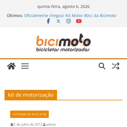
Pular
quinta-feira, agosto 6, 2026
para
Últimos:
Oficialmente chegou! Kit Motor 80cc da Bicimoto
o
2023
Novidades chegando na Bicimoto: nossas novas
conteúdo
bicicletas motorizadas!
Bicimoto na Chuva? Dicas para andar com
segurança
Bicicleta Motorizada: Vale a Pena Mesmo?
Descubra a Verdade Que Ninguém Te Conta!
Revisão da Bicicleta Motorizada 2 Tempos:
Quando Fazer e Quais Itens Verificar?
kit de motorização
HISTÓRIAS DE BICICLETAS
2 de julho de 2012
admin