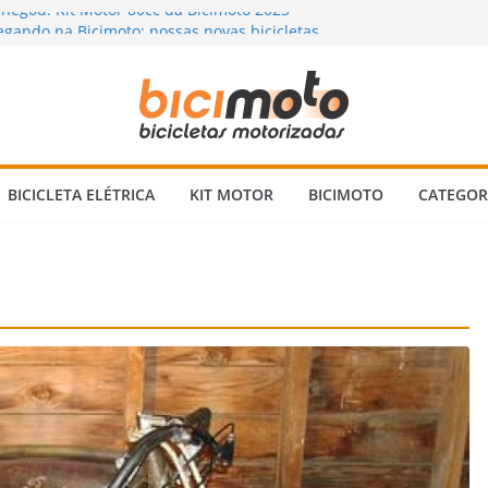
chegou! Kit Motor 80cc da Bicimoto 2023
gando na Bicimoto: nossas novas bicicletas
na Chuva? Dicas para andar com segurança 🌧️
orizada: Vale a Pena Mesmo? Descubra a
Ninguém Te Conta!
a Bicicleta Motorizada 2 Tempos: Quando
Itens Verificar?
BICICLETA ELÉTRICA
KIT MOTOR
BICIMOTO
CATEGOR