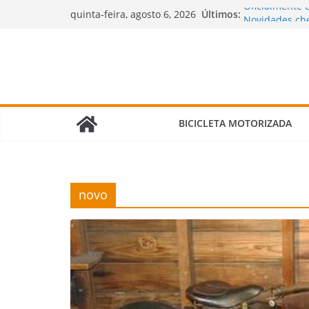
Pular
Últimos:
Oficialmente 
quinta-feira, agosto 6, 2026
para
Novidades che
motorizadas!
o
🌧️ Bicimoto 
conteúdo
Bicicleta Mot
Verdade Que 
🛠️ Revisão d
Fazer e Quais 
BICICLETA MOTORIZADA
novo