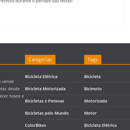
em recesso durante o período das festas!
Categorias
Tags
Bicicleta Elétrica
Bicicleta
S vende
letas desde
Bicicleta Motorizada
Bicimoto
ecer novos e
Bicicletas e Pessoas
Motorizada
Bicicletas pelo Mundo
Motor
ColorBikes
Bicicleta Elétrica