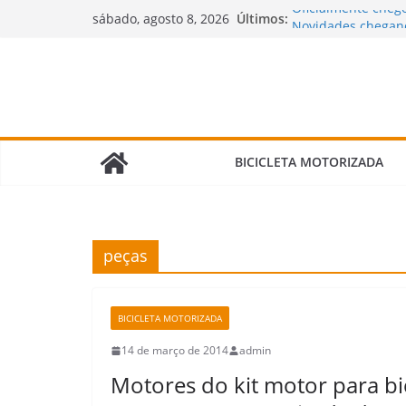
Pular
Oficialmente chego
Últimos:
sábado, agosto 8, 2026
Novidades chegand
para
motorizadas!
o
🌧️ Bicimoto na Ch
conteúdo
Bicicleta Motoriz
Verdade Que Ning
🛠️ Revisão da Bic
Fazer e Quais Itens
BICICLETA MOTORIZADA
peças
BICICLETA MOTORIZADA
14 de março de 2014
admin
Motores do kit motor para bi