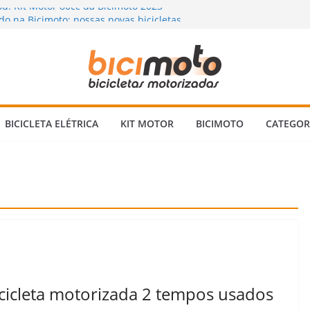
u! Kit Motor 80cc da Bicimoto 2023
o na Bicimoto: nossas novas bicicletas
uva? Dicas para andar com segurança 🌧️
ada: Vale a Pena Mesmo? Descubra a
uém Te Conta!
icleta Motorizada 2 Tempos: Quando
 Verificar?
BICICLETA ELÉTRICA
KIT MOTOR
BICIMOTO
CATEGOR
cicleta motorizada 2 tempos usados