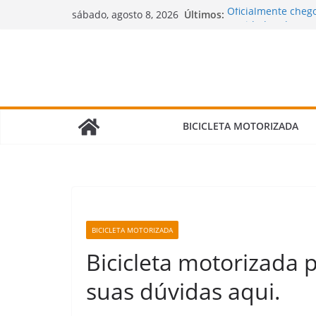
Pular
Últimos:
Oficialmente chego
sábado, agosto 8, 2026
para
Novidades chegand
motorizadas!
o
🌧️ Bicimoto na Ch
conteúdo
Bicicleta Motoriz
Verdade Que Ning
🛠️ Revisão da Bic
Fazer e Quais Itens
BICICLETA MOTORIZADA
BICICLETA MOTORIZADA
Bicicleta motorizada p
suas dúvidas aqui.