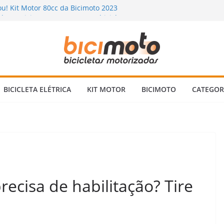
u! Kit Motor 80cc da Bicimoto 2023
o na Bicimoto: nossas novas bicicletas
uva? Dicas para andar com segurança 🌧️
ada: Vale a Pena Mesmo? Descubra a
uém Te Conta!
icleta Motorizada 2 Tempos: Quando
 Verificar?
BICICLETA ELÉTRICA
KIT MOTOR
BICIMOTO
CATEGOR
recisa de habilitação? Tire