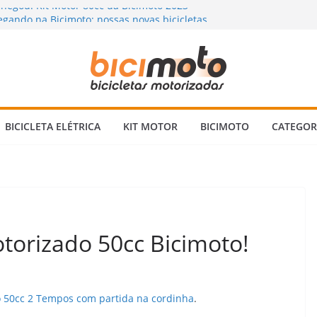
chegou! Kit Motor 80cc da Bicimoto 2023
gando na Bicimoto: nossas novas bicicletas
na Chuva? Dicas para andar com segurança 🌧️
orizada: Vale a Pena Mesmo? Descubra a
Ninguém Te Conta!
a Bicicleta Motorizada 2 Tempos: Quando
Itens Verificar?
BICICLETA ELÉTRICA
KIT MOTOR
BICIMOTO
CATEGOR
orizado 50cc Bicimoto!
 50cc 2 Tempos com partida na cordinha
.