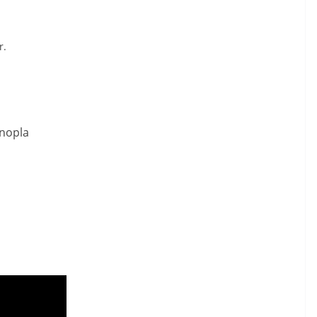
r.
nopla