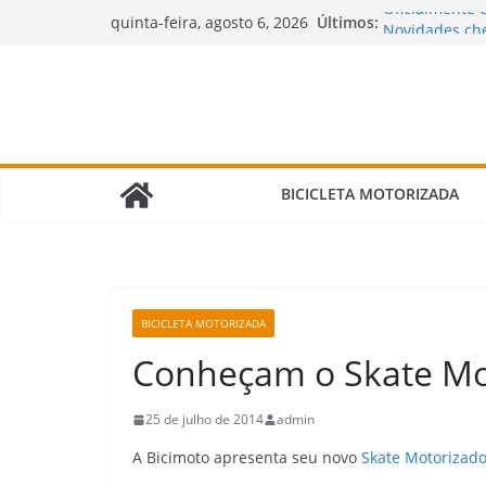
Pular
Últimos:
Oficialmente 
quinta-feira, agosto 6, 2026
para
Novidades che
motorizadas!
o
🌧️ Bicimoto 
conteúdo
Bicicleta Mot
Verdade Que 
🛠️ Revisão d
Fazer e Quais 
BICICLETA MOTORIZADA
BICICLETA MOTORIZADA
Conheçam o Skate Mot
25 de julho de 2014
admin
A Bicimoto apresenta seu novo
Skate Motorizado