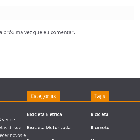
a próxima vez que eu comentar.
Categorias
Tags
Bicicleta Elétrica
Bicicleta
S vende
letas desde
Bicicleta Motorizada
Bicimoto
ecer novos e