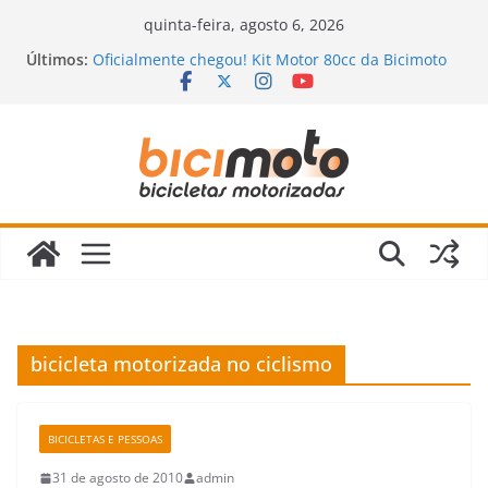
Pular
quinta-feira, agosto 6, 2026
para
Últimos:
Oficialmente chegou! Kit Motor 80cc da Bicimoto
o
2023
Novidades chegando na Bicimoto: nossas novas
conteúdo
bicicletas motorizadas!
Bicimoto na Chuva? Dicas para andar com
segurança
Bicicleta Motorizada: Vale a Pena Mesmo?
Descubra a Verdade Que Ninguém Te Conta!
Revisão da Bicicleta Motorizada 2 Tempos:
Quando Fazer e Quais Itens Verificar?
bicicleta motorizada no ciclismo
BICICLETAS E PESSOAS
31 de agosto de 2010
admin