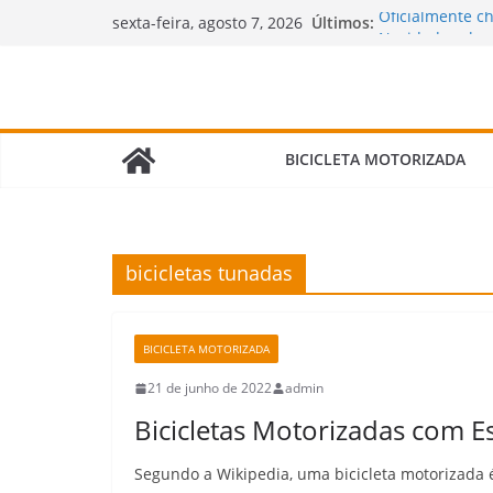
Pular
Oficialmente c
Últimos:
sexta-feira, agosto 7, 2026
para
Novidades cheg
motorizadas!
o
🌧️ Bicimoto na
conteúdo
Bicicleta Moto
Verdade Que N
🛠️ Revisão da
BICICLETA MOTORIZADA
Fazer e Quais It
bicicletas tunadas
BICICLETA MOTORIZADA
21 de junho de 2022
admin
Bicicletas Motorizadas com Es
Segundo a Wikipedia, uma bicicleta motorizada 