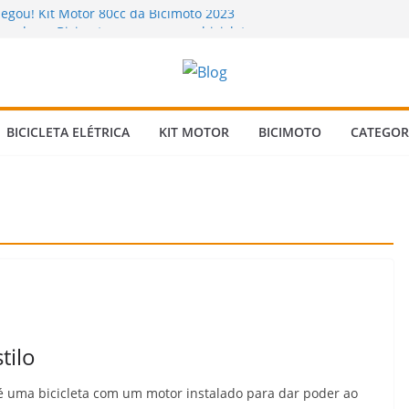
hegou! Kit Motor 80cc da Bicimoto 2023
ando na Bicimoto: nossas novas bicicletas
 Chuva? Dicas para andar com segurança 🌧️
rizada: Vale a Pena Mesmo? Descubra a
inguém Te Conta!
 Bicicleta Motorizada 2 Tempos: Quando
BICICLETA ELÉTRICA
KIT MOTOR
BICIMOTO
CATEGOR
ens Verificar?
tilo
é uma bicicleta com um motor instalado para dar poder ao