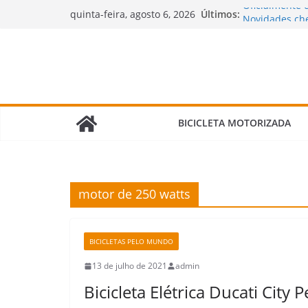
Pular
Oficialmente 
Últimos:
quinta-feira, agosto 6, 2026
Novidades che
para
motorizadas!
o
🌧️ Bicimoto 
conteúdo
Bicicleta Mot
Verdade Que 
🛠️ Revisão d
Fazer e Quais 
BICICLETA MOTORIZADA
motor de 250 watts
BICICLETAS PELO MUNDO
13 de julho de 2021
admin
Bicicleta Elétrica Ducati City