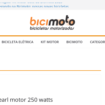
chegou! Kit Motor 80cc da Bicimoto 2023
gando na Bicimoto: nossas novas bicicletas
na Chuva? Dicas para andar com segurança 🌧️
orizada: Vale a Pena Mesmo? Descubra a
Ninguém Te Conta!
a Bicicleta Motorizada 2 Tempos: Quando
Itens Verificar?
BICICLETA ELÉTRICA
KIT MOTOR
BICIMOTO
CATEGOR
 Pearl motor 250 watts