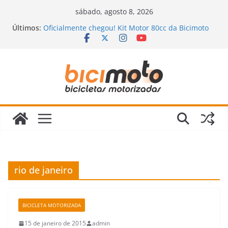
Pular
sábado, agosto 8, 2026
para
Últimos:
Oficialmente chegou! Kit Motor 80cc da Bicimoto
o
2023
Novidades chegando na Bicimoto: nossas novas
conteúdo
bicicletas motorizadas!
Bicimoto na Chuva? Dicas para andar com
segurança
Bicicleta Motorizada: Vale a Pena Mesmo?
Descubra a Verdade Que Ninguém Te Conta!
Revisão da Bicicleta Motorizada 2 Tempos:
Quando Fazer e Quais Itens Verificar?
rio de janeiro
BICICLETA MOTORIZADA
15 de janeiro de 2015
admin