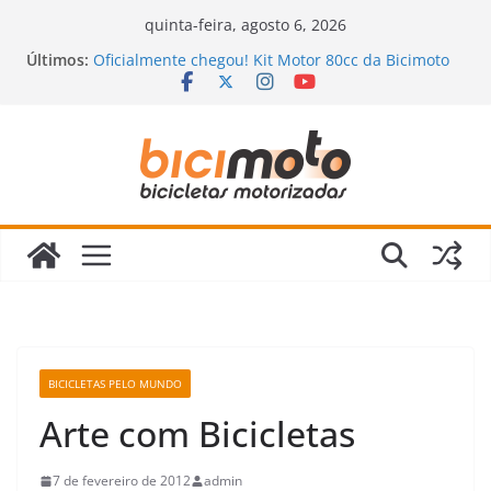
Pular
quinta-feira, agosto 6, 2026
para
Últimos:
Oficialmente chegou! Kit Motor 80cc da Bicimoto
o
2023
Novidades chegando na Bicimoto: nossas novas
conteúdo
bicicletas motorizadas!
Bicimoto na Chuva? Dicas para andar com
segurança
Bicicleta Motorizada: Vale a Pena Mesmo?
Descubra a Verdade Que Ninguém Te Conta!
Revisão da Bicicleta Motorizada 2 Tempos:
Quando Fazer e Quais Itens Verificar?
BICICLETAS PELO MUNDO
Arte com Bicicletas
7 de fevereiro de 2012
admin