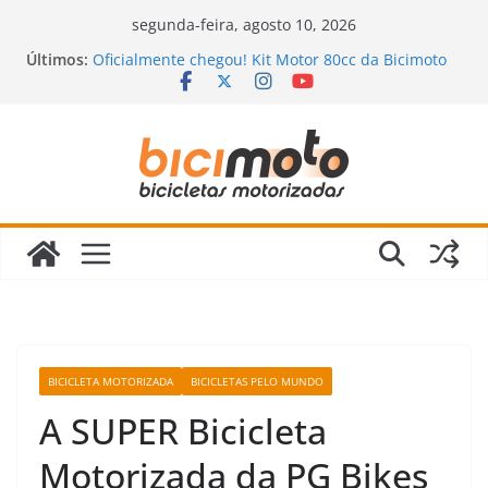
Pular
segunda-feira, agosto 10, 2026
para
Últimos:
Oficialmente chegou! Kit Motor 80cc da Bicimoto
o
2023
Novidades chegando na Bicimoto: nossas novas
conteúdo
bicicletas motorizadas!
Bicimoto na Chuva? Dicas para andar com
segurança
Bicicleta Motorizada: Vale a Pena Mesmo?
Descubra a Verdade Que Ninguém Te Conta!
Revisão da Bicicleta Motorizada 2 Tempos:
Quando Fazer e Quais Itens Verificar?
BICICLETA MOTORIZADA
BICICLETAS PELO MUNDO
A SUPER Bicicleta
Motorizada da PG Bikes