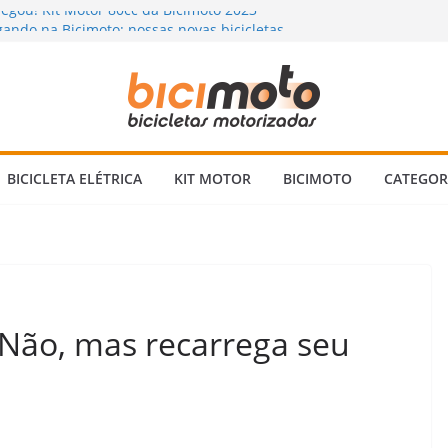
hegou! Kit Motor 80cc da Bicimoto 2023
ando na Bicimoto: nossas novas bicicletas
 Chuva? Dicas para andar com segurança 🌧️
rizada: Vale a Pena Mesmo? Descubra a
inguém Te Conta!
 Bicicleta Motorizada 2 Tempos: Quando
ens Verificar?
BICICLETA ELÉTRICA
KIT MOTOR
BICIMOTO
CATEGOR
 Não, mas recarrega seu