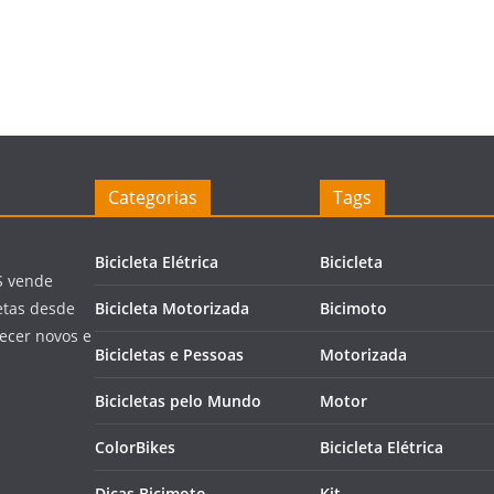
Categorias
Tags
Bicicleta Elétrica
Bicicleta
S vende
letas desde
Bicicleta Motorizada
Bicimoto
ecer novos e
Bicicletas e Pessoas
Motorizada
Bicicletas pelo Mundo
Motor
ColorBikes
Bicicleta Elétrica
Dicas Bicimoto
Kit