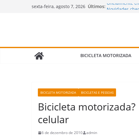
Pular
Últimos:
Oficialmente c
sexta-feira, agosto 7, 2026
para
Novidades cheg
motorizadas!
o
🌧️ Bicimoto na
conteúdo
Bicicleta Moto
Verdade Que N
🛠️ Revisão da
Fazer e Quais It
BICICLETA MOTORIZADA
BICICLETA MOTORIZADA
BICICLETAS E PESSOAS
Bicicleta motorizada?
celular
6 de dezembro de 2010
admin