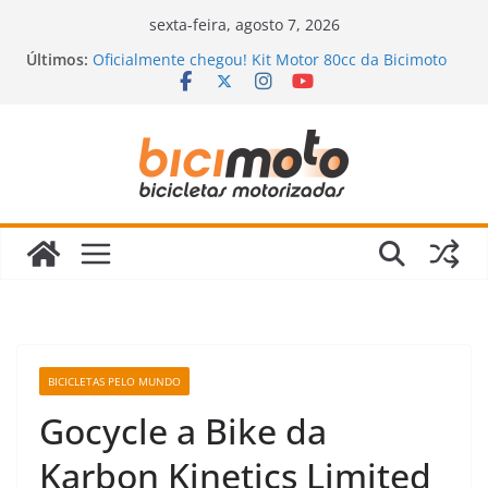
Pular
sexta-feira, agosto 7, 2026
para
Últimos:
Oficialmente chegou! Kit Motor 80cc da Bicimoto
o
2023
Novidades chegando na Bicimoto: nossas novas
conteúdo
bicicletas motorizadas!
Bicimoto na Chuva? Dicas para andar com
segurança
Bicicleta Motorizada: Vale a Pena Mesmo?
Descubra a Verdade Que Ninguém Te Conta!
Revisão da Bicicleta Motorizada 2 Tempos:
Quando Fazer e Quais Itens Verificar?
BICICLETAS PELO MUNDO
Gocycle a Bike da
Karbon Kinetics Limited