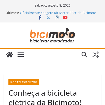
Pular
sábado, agosto 8, 2026
para
Últimos:
Oficialmente chegou! Kit Motor 80cc da Bicimoto
o
2023
Novidades chegando na Bicimoto: nossas novas
conteúdo
bicicletas motorizadas!
Bicimoto na Chuva? Dicas para andar com
segurança
Bicicleta Motorizada: Vale a Pena Mesmo?
Descubra a Verdade Que Ninguém Te Conta!
Revisão da Bicicleta Motorizada 2 Tempos:
Quando Fazer e Quais Itens Verificar?
BICICLETA MOTORIZADA
Conheça a bicicleta
elétrica da Bicimoto!